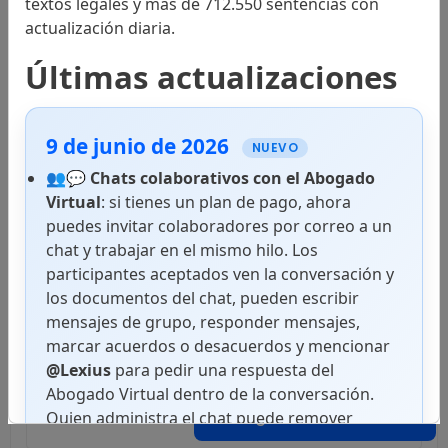
textos legales y más de 712.550 sentencias con
Códigos
actualización diaria.
Últimas actualizaciones
Decretos
9 de junio de 2026
NUEVO
👥💬
Chats colaborativos con el Abogado
Virtual
: si tienes un plan de pago, ahora
Leyes Aprobatorias de Tratados
puedes invitar colaboradores por correo a un
chat y trabajar en el mismo hilo. Los
participantes aceptados ven la conversación y
los documentos del chat, pueden escribir
Leyes Estatutarias
mensajes de grupo, responder mensajes,
marcar acuerdos o desacuerdos y mencionar
@Lexius
para pedir una respuesta del
Abogado Virtual dentro de la conversación.
Leyes Marco
Abogado Virtual
Quien administra el chat puede remover
colaboradores, y cada usuario puede activar