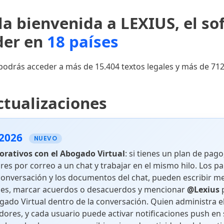
Leyes Aprobatorias
Leyes Est
la bienvenida a LEXIUS, el so
de Tratados
íder en
18 países
odrás acceder a más de 15.404 textos legales y más de 712
Leyes Ordinarias
Leyes Or
ctualizaciones
Jurisprudencia
 2026
NUEVO
orativos con el Abogado Virtual
: si tienes un plan de pag
Sala Especial de
Sala Espe
res por correo a un chat y trabajar en el mismo hilo. Los pa
Instrucción
Primera I
conversación y los documentos del chat, pueden escribir m
es, marcar acuerdos o desacuerdos y mencionar
@Lexius
p
gado Virtual dentro de la conversación. Quien administra e
Sala de Casación
Sala de 
ores, y cada usuario puede activar notificaciones push en 
Civil
Laboral