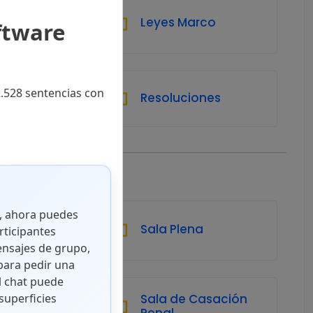
atutarias
Leyes Marco
ftware
.528 sentencias con
gánicas
Resoluciones
o, ahora puedes
cial de
Sala Plena
rticipantes
nstancia
ensajes de grupo,
ara pedir una
l chat puede
Casación
Sala de Casación
superficies
Penal