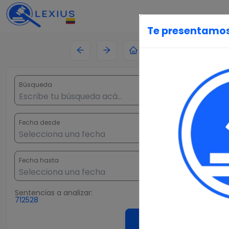
Te presentamos
Búsqueda
Fecha desde
Fecha hasta
Sentencias
a analizar:
712528
Buscar