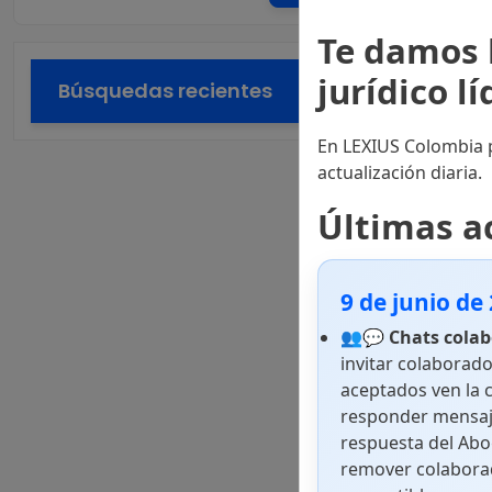
Te damos 
jurídico l
Búsquedas recientes
En LEXIUS Colombia p
actualización diaria.
Últimas a
9 de junio de
👥💬
Chats colab
invitar colaborado
aceptados ven la 
responder mensaj
respuesta del Abo
remover colaborad