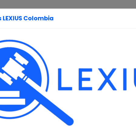
 LEXIUS Colombia
Página Principal
Legislación
Constitución
Códigos
Política
1991