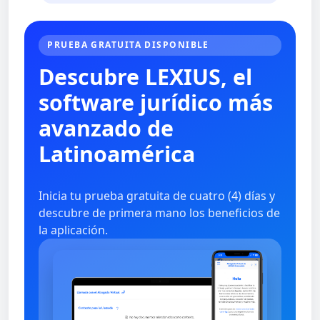
PRUEBA GRATUITA DISPONIBLE
Descubre LEXIUS, el
software jurídico más
avanzado de
Latinoamérica
Inicia tu prueba gratuita de cuatro (4) días y
descubre de primera mano los beneficios de
la aplicación.